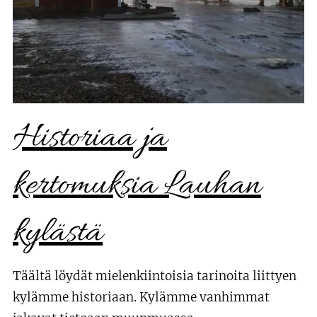
Historiaa ja
kertomuksia Lauhan
kylästä
Täältä löydät mielenkiintoisia tarinoita liittyen
kylämme historiaan. Kylämme vanhimmat