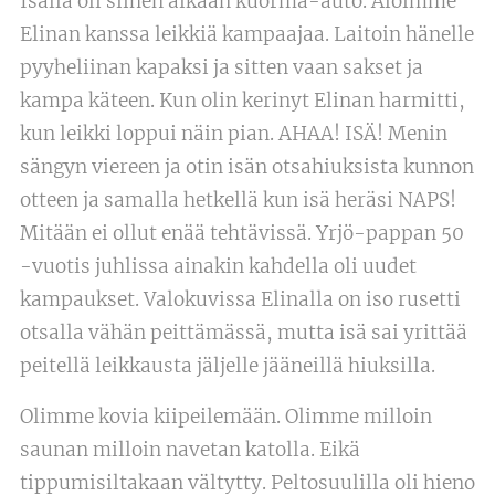
Isällä oli siihen aikaan kuorma-auto. Aloimme
Elinan kanssa leikkiä kampaajaa. Laitoin hänelle
pyyheliinan kapaksi ja sitten vaan sakset ja
kampa käteen. Kun olin kerinyt Elinan harmitti,
kun leikki loppui näin pian. AHAA! ISÄ! Menin
sängyn viereen ja otin isän otsahiuksista kunnon
otteen ja samalla hetkellä kun isä heräsi NAPS!
Mitään ei ollut enää tehtävissä. Yrjö-pappan 50
-vuotis juhlissa ainakin kahdella oli uudet
kampaukset. Valokuvissa Elinalla on iso rusetti
otsalla vähän peittämässä, mutta isä sai yrittää
peitellä leikkausta jäljelle jääneillä hiuksilla.
Olimme kovia kiipeilemään. Olimme milloin
saunan milloin navetan katolla. Eikä
tippumisiltakaan vältytty. Peltosuulilla oli hieno