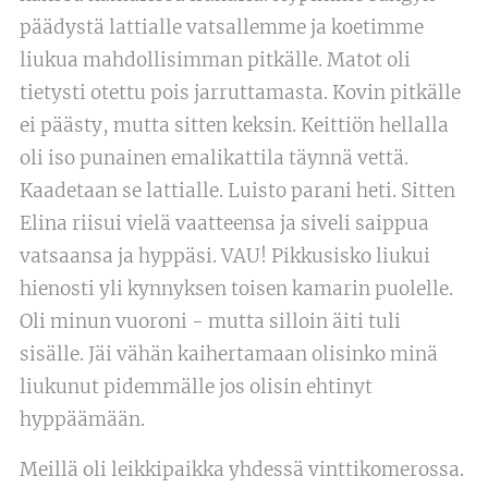
päädystä lattialle vatsallemme ja koetimme
liukua mahdollisimman pitkälle. Matot oli
tietysti otettu pois jarruttamasta. Kovin pitkälle
ei päästy, mutta sitten keksin. Keittiön hellalla
oli iso punainen emalikattila täynnä vettä.
Kaadetaan se lattialle. Luisto parani heti. Sitten
Elina riisui vielä vaatteensa ja siveli saippua
vatsaansa ja hyppäsi. VAU! Pikkusisko liukui
hienosti yli kynnyksen toisen kamarin puolelle.
Oli minun vuoroni - mutta silloin äiti tuli
sisälle. Jäi vähän kaihertamaan olisinko minä
liukunut pidemmälle jos olisin ehtinyt
hyppäämään.
Meillä oli leikkipaikka yhdessä vinttikomerossa.