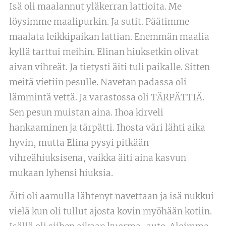
Isä oli maalannut yläkerran lattioita. Me
löysimme maalipurkin. Ja sutit. Päätimme
maalata leikkipaikan lattian. Enemmän maalia
kyllä tarttui meihin. Elinan hiuksetkin olivat
aivan vihreät. Ja tietysti äiti tuli paikalle. Sitten
meitä vietiin pesulle. Navetan padassa oli
lämmintä vettä. Ja varastossa oli TÄRPÄTTIÄ.
Sen pesun muistan aina. Ihoa kirveli
hankaaminen ja tärpätti. Ihosta väri lähti aika
hyvin, mutta Elina pysyi pitkään
vihreähiuksisena, vaikka äiti aina kasvun
mukaan lyhensi hiuksia.
Äiti oli aamulla lähtenyt navettaan ja isä nukkui
vielä kun oli tullut ajosta kovin myöhään kotiin.