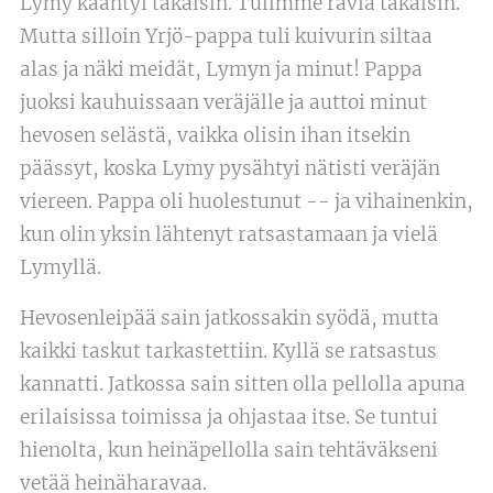
Lymy kääntyi takaisin. Tulimme ravia takaisin.
Mutta silloin Yrjö-pappa tuli kuivurin siltaa
alas ja näki meidät, Lymyn ja minut! Pappa
juoksi kauhuissaan veräjälle ja auttoi minut
hevosen selästä, vaikka olisin ihan itsekin
päässyt, koska Lymy pysähtyi nätisti veräjän
viereen. Pappa oli huolestunut -- ja vihainenkin,
kun olin yksin lähtenyt ratsastamaan ja vielä
Lymyllä.
Hevosenleipää sain jatkossakin syödä, mutta
kaikki taskut tarkastettiin. Kyllä se ratsastus
kannatti. Jatkossa sain sitten olla pellolla apuna
erilaisissa toimissa ja ohjastaa itse. Se tuntui
hienolta, kun heinäpellolla sain tehtäväkseni
vetää heinäharavaa.