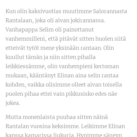
Kun olin kaksivuotias muutimme Salorannasta
Rantalaan, joka oli aivan jokirannassa.
Vanhapappa Selim oli painottanut
vanhemmilleni, että pitävät sitten huolen siitä
etteivät tytöt mene yksinään rantaan. Olin
kuullut tämän ja niin sitten pihalla
leikkiessämme, olin vanhempieni kertoman
mukaan, kääntänyt Elinan aina selin rantaa
kohden, vaikka olisimme olleet aivan toisella
puolen pihaa ettei vain pikkusisko edes näe
jokea.
Mutta monenlaista puuhaa sitten näinä
Rantalan vuosina keksimme. Leikimme Elinan
kanssa kamarissa liukuria. Hypimme sängyn