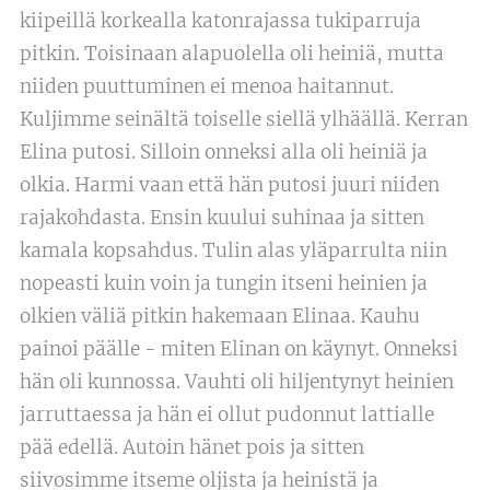
kiipeillä korkealla katonrajassa tukiparruja
pitkin. Toisinaan alapuolella oli heiniä, mutta
niiden puuttuminen ei menoa haitannut.
Kuljimme seinältä toiselle siellä ylhäällä. Kerran
Elina putosi. Silloin onneksi alla oli heiniä ja
olkia. Harmi vaan että hän putosi juuri niiden
rajakohdasta. Ensin kuului suhinaa ja sitten
kamala kopsahdus. Tulin alas yläparrulta niin
nopeasti kuin voin ja tungin itseni heinien ja
olkien väliä pitkin hakemaan Elinaa. Kauhu
painoi päälle - miten Elinan on käynyt. Onneksi
hän oli kunnossa. Vauhti oli hiljentynyt heinien
jarruttaessa ja hän ei ollut pudonnut lattialle
pää edellä. Autoin hänet pois ja sitten
siivosimme itseme oljista ja heinistä ja