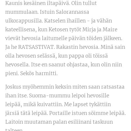
Kaunis kesäinen iltapäivä. Olin tullut
mummulaan. Istuin Salorannassa
ulkorappusilla. Katselen ihaillen - ja vähän
kateellisena, kun Ketosen tytöt Mirja ja Maire
vievät hevosia laitumelle päivän töiden jälkeen.
Ja he RATSASTIVAT. Rakastin hevosia. Minä sain
olla hevosen selässä, kun pappa oli töissä
hevosella. Itse en saanut ohjastaa, kun olin niin
pieni. Sekös harmitti.
Joskus myöhemmin keksin miten saan ratsastaa
ihan itse. Suoma-mummu leipoi hevosille
leipää, mikä kuivattiin. Me lapset tykättiin
järsiä tätä leipää. Portaille istuen söimme leipää.
Laitoin muutaman palan esiliinani taskuun
talteen.